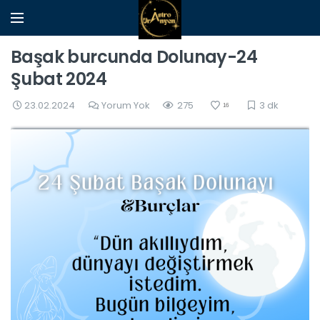
Başak burcunda Dolunay-24
Şubat 2024
23.02.2024
Yorum Yok
275
3 dk
16