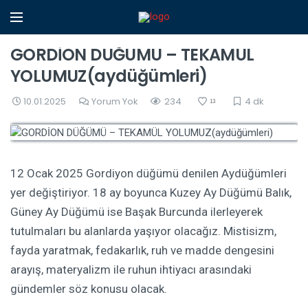
GORDİON DÜĞÜMÜ – TEKAMÜL
YOLUMUZ(aydüğümleri)
10.01.2025
Yorum Yok
234
4 dk
13
12 Ocak 2025 Gordiyon düğümü denilen Aydüğümleri
yer değiştiriyor. 18 ay boyunca Kuzey Ay Düğümü Balık,
Güney Ay Düğümü ise Başak Burcunda ilerleyerek
tutulmaları bu alanlarda yaşıyor olacağız. Mistisizm,
fayda yaratmak, fedakarlık, ruh ve madde dengesini
arayış, materyalizm ile ruhun ihtiyacı arasındaki
gündemler söz konusu olacak.