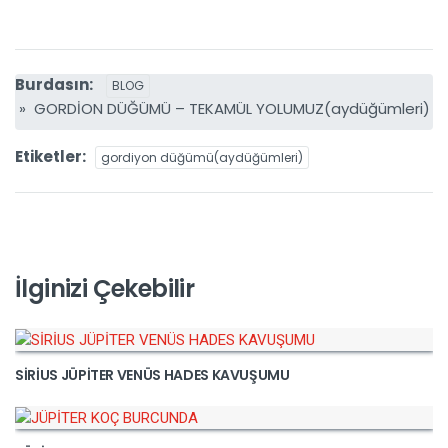
Burdasın:
BLOG
» GORDİON DÜĞÜMÜ – TEKAMÜL YOLUMUZ(aydüğümleri)
Etiketler:
gordiyon düğümü(aydüğümleri)
İlginizi Çekebilir
SİRİUS JÜPİTER VENÜS HADES KAVUŞUMU