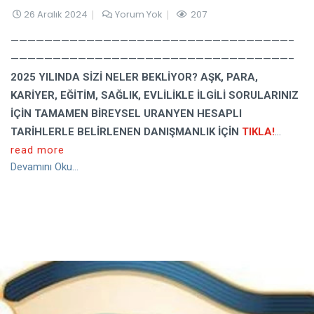
26 Aralık 2024
Yorum Yok
207
—————————————————————————————————–
—————————————————————————————————–
2025 YILINDA SİZİ NELER BEKLİYOR? AŞK, PARA,
KARİYER, EĞİTİM, SAĞLIK, EVLİLİKLE İLGİLİ SORULARINIZ
İÇİN TAMAMEN BİREYSEL URANYEN HESAPLI
TARİHLERLE BELİRLENEN DANIŞMANLIK İÇİN
TIKLA!
...
read more
Devamını Oku...