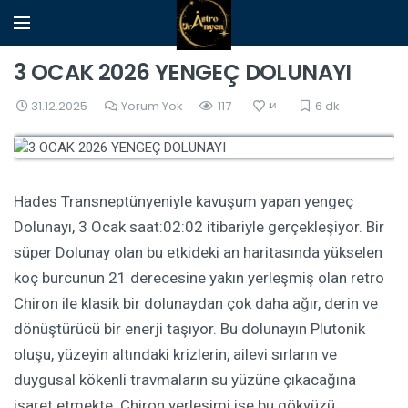
3 OCAK 2026 YENGEÇ DOLUNAYI
31.12.2025
Yorum Yok
117
6 dk
14
Hades Transneptünyeniyle kavuşum yapan yengeç
Dolunayı, 3 Ocak saat:02:02 itibariyle gerçekleşiyor. Bir
süper Dolunay olan bu etkideki an haritasında yükselen
koç burcunun 21 derecesine yakın yerleşmiş olan retro
Chiron ile klasik bir dolunaydan çok daha ağır, derin ve
dönüştürücü bir enerji taşıyor. Bu dolunayın Plutonik
oluşu, yüzeyin altındaki krizlerin, ailevi sırların ve
duygusal kökenli travmaların su yüzüne çıkacağına
işaret etmekte. Chiron yerleşimi ise bu gökyüzü